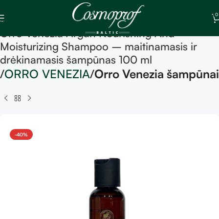
Skip to navigation
0
Skip to main content
Orro Venezia Argan Nourishing And
Moisturizing Shampoo – maitinamasis ir
drėkinamasis šampūnas 100 ml
ORRO VENEZIA
Orro Venezia šampūnai
-40%