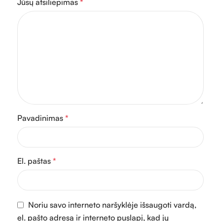
Jūsų atsiliepimas
*
Pavadinimas
*
El. paštas
*
Noriu savo interneto naršyklėje išsaugoti vardą,
el. pašto adresą ir interneto puslapį, kad jų