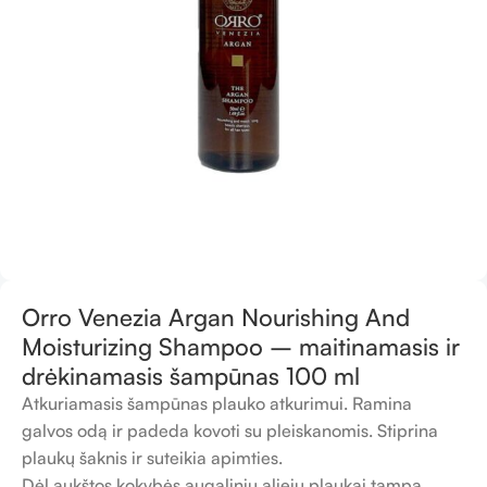
Orro Venezia Argan Nourishing And
Moisturizing Shampoo – maitinamasis ir
drėkinamasis šampūnas 100 ml
Atkuriamasis šampūnas plauko atkurimui. Ramina
galvos odą ir padeda kovoti su pleiskanomis. Stiprina
plaukų šaknis ir suteikia apimties.
Dėl aukštos kokybės augalinių aliejų plaukai tampa