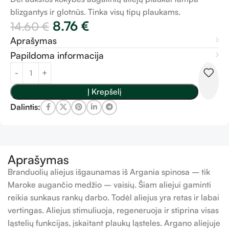
blizgantys ir glotnūs. Tinka visų tipų plaukams.
8.76
€
14.60
€
Aprašymas
Papildoma informacija
Į Krepšelį
Dalintis:
Aprašymas
Branduolių aliejus išgaunamas iš Argania spinosa – tik
Maroke augančio medžio – vaisių. Šiam aliejui gaminti
reikia sunkaus rankų darbo. Todėl aliejus yra retas ir labai
vertingas. Aliejus stimuliuoja, regeneruoja ir stiprina visas
ląstelių funkcijas, įskaitant plaukų ląsteles. Argano aliejuje