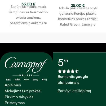
rinkinys
33.00
€
sviesto maitinamasis
25.00
€
Natūralus maitinamasis
Tobula pakuotė išbandyti
šampūnas 400ml
šampūnas su taukmedžio
geriausio Korėjos plaukų
sviestu sausiems,
kosmetikos prekės ženklą:
pažeistiems plaukams su
Rated Green. Jame yra
išsišakojusiais galiukais.
šampūnas, kaukė ir
nenuplaunamas
kondicionierius.
5
/5
Remiantis google
atsiliepimais
Apie mus
Parašyti atsiliepimą
Mokėjimas už prekes
Pirkimo taisyklės
Pristatymas