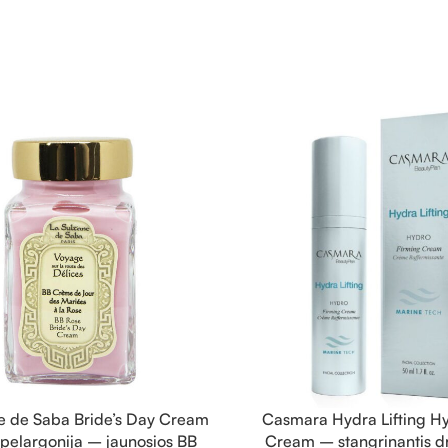
ne de Saba Bride’s Day Cream
Casmara Hydra Lifting H
 pelargonija – jaunosios BB
Cream – stangrinantis d