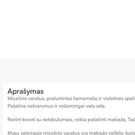
Aprašymas
Micelinis vanduo, praturtintas hamamelio ir violetinės spal
Pašalina nešvarumus ir veiksmingai valo odą.
Norint kovoti su netobulumais, reikia pašalinti makiažą. T
Mūsų valomasis micelinis vanduo yra makiažo valiklis, kuri