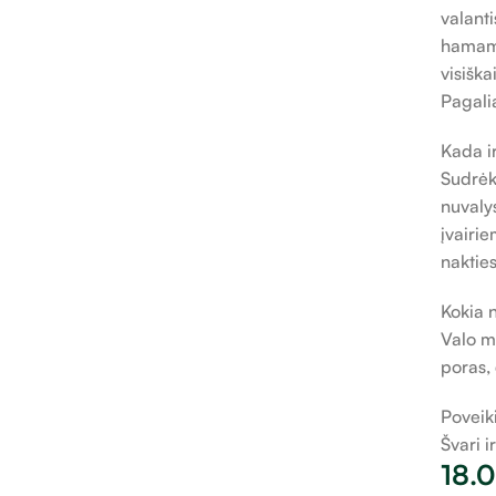
valanti
hamame
visišk
Pagalia
Kada i
Sudrėki
nuvalys
įvairi
nakties
Kokia 
Valo m
poras, 
Poveik
Švari i
18.