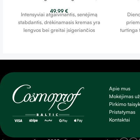
maitinantis kremas 50 ml
49.99
€
Intensyviai atgaivinantis, senėjimą
Dieno
stabdantis, drėkinamasis kremas yra
priemo
lengvos bei greitai įsigeriančios
turtinga 
tekstūros. Efektyviai įsiskverbimia
migdolų a
biologiškai prieinami vitaminai (A+C+E)
Jis turi s
taip pat mikroelementai ir mineralai. Šis
Šis BB kre
kremas praturtintas kamelijų ir
padengti 
organiniu argano aliejumi.Šis kremas
odos ton
suteikia puikia drėgmės ir maitinimo
pusiausvyra, šis intensyvus senėjimą
Apie mus
stabdantis produktas stiprina, apsaugo
Mokėjimas už
odą nuo fotosenėjimo ir sušvelnina
Pirkimo taisyk
matomus senėjimo požymius.
Pristatymas
Kontaktai