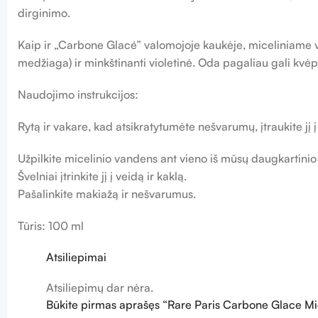
dirginimo.
Kaip ir „Carbone Glacé” valomojoje kaukėje, miceliniame van
medžiaga) ir minkštinanti violetinė. Oda pagaliau gali kvėpuo
Naudojimo instrukcijos:
Rytą ir vakare, kad atsikratytumėte nešvarumų, įtraukite jį
Užpilkite micelinio vandens ant vieno iš mūsų daugkartini
Švelniai įtrinkite jį į veidą ir kaklą.
Pašalinkite makiažą ir nešvarumus.
Tūris: 100 ml
Atsiliepimai
Atsiliepimų dar nėra.
Būkite pirmas aprašęs “Rare Paris Carbone Glace Mi