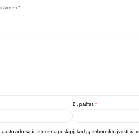
 pažymėti
*
El. paštas
*
 pašto adresą ir interneto puslapį, kad jų nebereiktų įvesti iš n