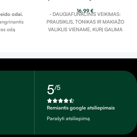
randžiai,
16.99
€
ai, 50 ml
· DAUGIAFUNKCINIS VEIKIMAS:
 veido odai.
PRAUSIKLIS, TONIKAS IR MAKIAŽO
angrinantis
VALIKLIS VIENAME, KURĮ GALIMA
tas odą
NAUDOTI IR AKIŲ SRITYJE.
čiais jūrinės
· Drėkinantis prausiklis.
urie padeda
· Giliai valantis.
ę. Net 98%
Šilko tekstūra. Formulė, tinkanti vyrams
os kilmės.
ir moterims bei visų tipų odai.
 raukšles,
sies- lūpų
 padeda joje
5
/5
 su esamais
saugo nuo jų
 pakeliamąjį
Remiantis google atsiliepimais
ensyviai
Parašyti atsiliepimą
yvybinga.
k moterims,
.