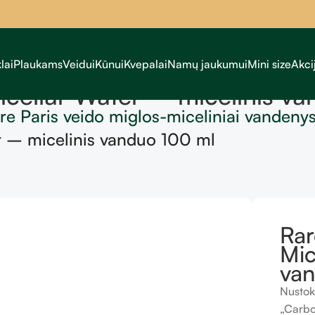
lai
Plaukams
Veidui
Kūnui
Kvepalai
Namų jaukumui
Mini size
Akci
icellar Water – micelinis v
re Paris veido miglos-miceliniai vandeny
r – micelinis vanduo 100 ml
Rar
Mic
va
Nustok
„Carbo