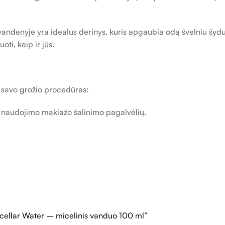
denyje yra idealus derinys, kuris apgaubia odą švelniu šydu ir 
ti, kaip ir jūs.
 į savo grožio procedūras:
o naudojimo makiažo šalinimo pagalvėlių.
cellar Water – micelinis vanduo 100 ml”