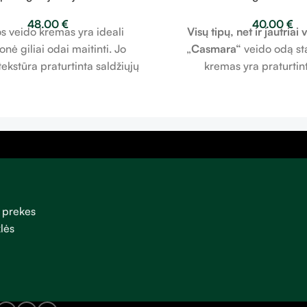
kremas 100ml
veido kremas, tinka b
48.00
€
40.00
€
išsausėjusiai veido od
s veido kremas yra ideali
Visų tipų, net ir jautriai
nė giliai odai maitinti. Jo
„
Casmara“
veido odą st
tekstūra praturtinta saldžiųjų
kremas yra praturtin
liejumi ir taukmedžio sviestu.
drėkinančiais ir atgaivinan
ubtilų ir malonų rožių aromatą.
kilmės ingredientais, k
mas (Blemish Balm) yra skirtas
išsaugoti odos jaunyst
veido odos trūkumus, išlyginti
ingredientų yra natūrali
ą. Odos spalva tampa lygi ir
Kremas sumažina kaktos
spindinti.
mimikos raukšles bei no
raukšles. Drėkina odą ir
išlaikyti drėgmę, kovoja
 prekes
senėjimo požymiais bei ap
lės
atsiradimo. Suteikia odai
efektą. Oda tampa int
sudrėkinta, putli bei g
Priemonė yra tinkama tie
tiek ir vyrams