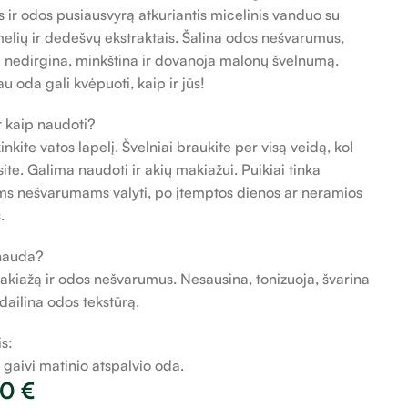
s ir odos pusiausvyrą atkuriantis micelinis vanduo su
lių ir dedešvų ekstraktais. Šalina odos nešvarumus,
ai nedirgina, minkština ir dovanoja malonų švelnumą.
u oda gali kvėpuoti, kaip ir jūs!
r kaip naudoti?
nkite vatos lapelį. Švelniai braukite per visą veidą, kol
ite. Galima naudoti ir akių makiažui. Puikiai tinka
ems nešvarumams valyti, po įtemptos dienos ar neramios
.
nauda?
akiažą ir odos nešvarumus. Nesausina, tonizuoja, švarina
dailina odos tekstūrą.
is:
r gaivi matinio atspalvio oda.
00
€