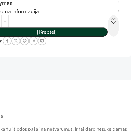
šymas
doma informacija
Į Krepšelį
s:
dą!
r kartu iš odos pašalina nešvarumus. Ir tai daro nesukeldamas