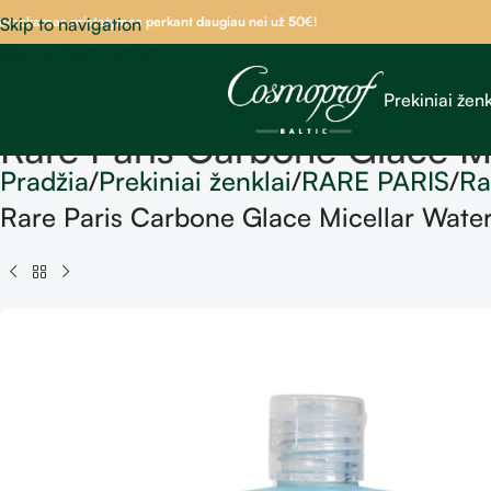
emokamas pristatymas perkant daugiau nei už 50
Skip to navigation
€!
Skip to main content
Prekiniai ženk
Rare Paris Carbone Glace M
Pradžia
Prekiniai ženklai
RARE PARIS
Ra
Rare Paris Carbone Glace Micellar Wate