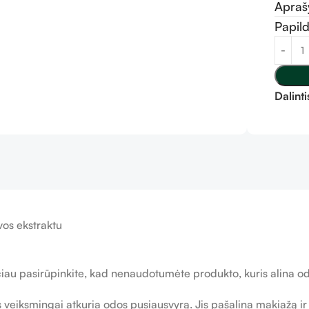
Apra
Papil
Dalinti
vos ekstraktu
ačiau pasirūpinkite, kad nenaudotumėte produkto, kuris alina o
s veiksmingai atkuria odos pusiausvyrą. Jis pašalina makiažą i