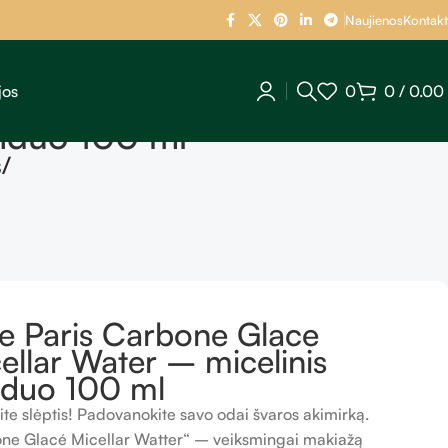
Naujienos
Kontakt
jos
0
0
/
0.00
anduo 100 ml
s
e Paris Carbone Glace
ellar Water – micelinis
nduo 100 ml
ite slėptis! Padovanokite savo odai švaros akimirką.
ne Glacé Micellar Watter“ – veiksmingai makiažą