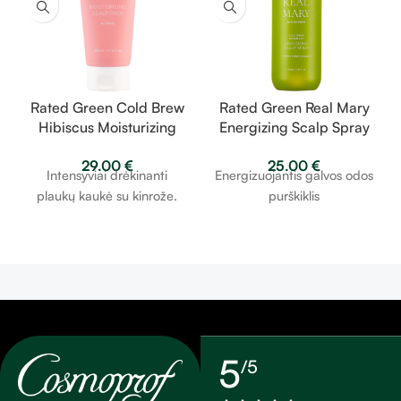
Rated Green Cold Brew
Rated Green Real Mary
Hibiscus Moisturizing
Energizing Scalp Spray
Scalp – drėkinanti
– energizuojantis
29.00
€
25.00
€
plaukų kaukė su kinrože
galvos odos purškiklis su
Intensyviai drėkinanti
Energizuojantis galvos odos
200ml
avokadu 120ml
plaukų kaukė su kinrože.
purškiklis
5
/5