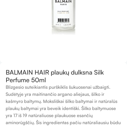
BALMAIN HAIR plaukų dulksna Silk
Perfume 50ml
Blizgesio suteikiantis purškiklis šukuosenai užbaigti.
Sudėtyje yra maitinančio argano aliejaus, šilko ir
kašmyro baltymų. Moksliškai šilko baltymai ir natūralūs
plaukų baltymai yra beveik identiški. Šilko baltymuose
yra 17 iš 19 natūraliuose plaukuose esančių
aminorūgščių. Šis ingredientas pačiu natūraliausiu būdu