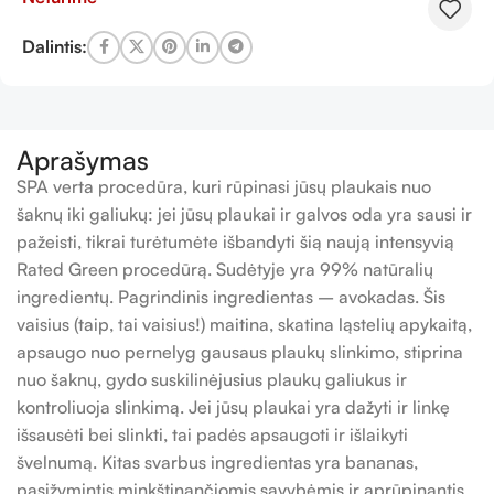
Dalintis:
Aprašymas
SPA verta procedūra, kuri rūpinasi jūsų plaukais nuo
šaknų iki galiukų: jei jūsų plaukai ir galvos oda yra sausi ir
pažeisti, tikrai turėtumėte išbandyti šią naują intensyvią
Rated Green procedūrą. Sudėtyje yra 99% natūralių
ingredientų. Pagrindinis ingredientas – avokadas. Šis
vaisius (taip, tai vaisius!) maitina, skatina ląstelių apykaitą,
apsaugo nuo pernelyg gausaus plaukų slinkimo, stiprina
nuo šaknų, gydo suskilinėjusius plaukų galiukus ir
kontroliuoja slinkimą. Jei jūsų plaukai yra dažyti ir linkę
išsausėti bei slinkti, tai padės apsaugoti ir išlaikyti
švelnumą. Kitas svarbus ingredientas yra bananas,
pasižymintis minkštinančiomis savybėmis ir aprūpinantis