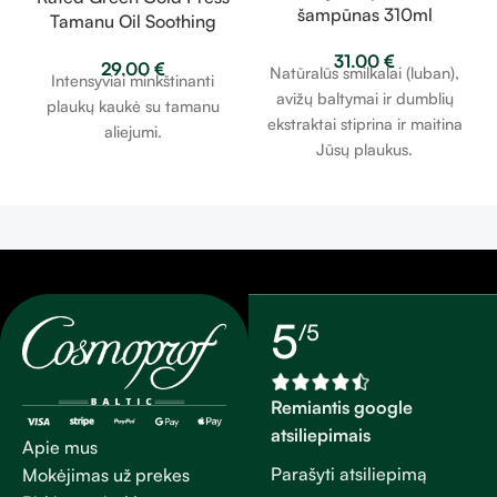
šampūnas 310ml
Tamanu Oil Soothing
Scalp – raminati galvos
31.00
€
29.00
€
odą plaukų kaukė su
Natūralūs smilkalai (luban),
Intensyviai minkštinanti
tamanu aliejumi 200ml
avižų baltymai ir dumblių
plaukų kaukė su tamanu
ekstraktai stiprina ir maitina
aliejumi.
Jūsų plaukus.
5
/5
Remiantis google
atsiliepimais
Apie mus
Parašyti atsiliepimą
Mokėjimas už prekes