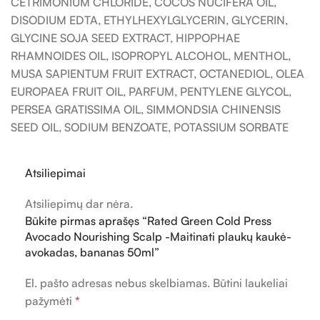
CETRIMONIUM CHLORIDE, COCOS NUCIFERA OIL,
DISODIUM EDTA, ETHYLHEXYLGLYCERIN, GLYCERIN,
GLYCINE SOJA SEED EXTRACT, HIPPOPHAE
RHAMNOIDES OIL, ISOPROPYL ALCOHOL, MENTHOL,
MUSA SAPIENTUM FRUIT EXTRACT, OCTANEDIOL, OLEA
EUROPAEA FRUIT OIL, PARFUM, PENTYLENE GLYCOL,
PERSEA GRATISSIMA OIL, SIMMONDSIA CHINENSIS
SEED OIL, SODIUM BENZOATE, POTASSIUM SORBATE
Atsiliepimai
Atsiliepimų dar nėra.
Būkite pirmas aprašęs “Rated Green Cold Press
Avocado Nourishing Scalp -Maitinati plaukų kaukė-
avokadas, bananas 50ml”
El. pašto adresas nebus skelbiamas.
Būtini laukeliai
pažymėti
*