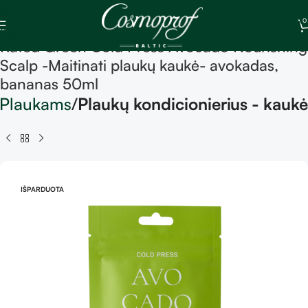
Skip to navigation
0
Skip to main content
Rated Green Cold Press Avocado Nourishing
Scalp -Maitinati plaukų kaukė- avokadas,
bananas 50ml
Plaukams
Plaukų kondicionierius - kaukė
IŠPARDUOTA