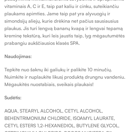
vitaminais A, C ir E, taip pat kaliu ir cinku, suteikiančiu
plaukams apimties. Jame taip pat yra alyvuogių ir
simondsijų aliejų, kurie drėkina net pačius sausiausius
plaukus. Jis turi lengvą bananų kvapą ir lengvai tepamą
kreminę tekstūrą, kuri leis jaustis taip, lyg mėgautumėtės
prabangiu aukščiausios klasės SPA.
Naudojimas:
Tepkite nuo šaknų iki galiukų ir palikite 10 minučių.
Nuimkite ir nuplaukite likusį produktą drungnu vandeniu.
Mėgaukitės nuostabiais, sveikais plaukais!
Sudėtis:
AQUA, STEARYL ALCOHOL, CETYL ALCOHOL,
BEHENTRIMONIUM CHLORIDE, ISOAMYL LAURATE,
CETYL ESTERS 1,2-HEXANEDIOL, BUTYLENE GLYCOL,