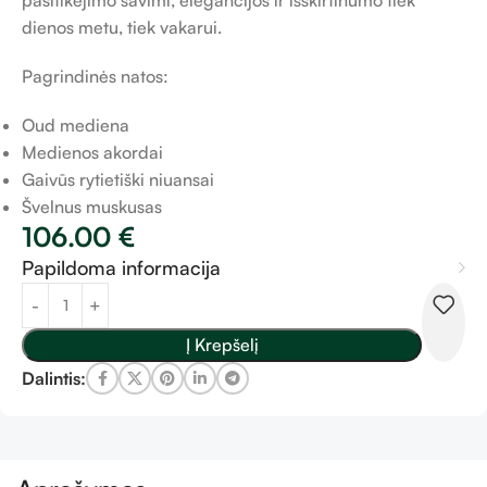
pasitikėjimo savimi, elegancijos ir išskirtinumo tiek
dienos metu, tiek vakarui.
Pagrindinės natos:
Oud mediena
Medienos akordai
Gaivūs rytietiški niuansai
Švelnus muskusas
106.00
€
Papildoma informacija
Į Krepšelį
Dalintis: