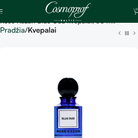
Skip to navigation
0
Skip to main content
Rose Kazan Blue Oud kvepalai, 50 ml.
Pradžia
Kvepalai