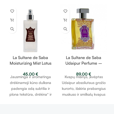
La Sultane de Saba
La Sultane de Saba
Moisturizing Mist Lotus
Udaipur Perfume –
and Frangipani Flower
muskusas, smilkalai,
45.00
€
89.00
€
Fragrance – lotosas,
vanilė – kvepalai 100ml
Jausminga ir aromatinga
Kvapų mišinys, įkvėptas
frangipanių gėlės –
drėkinamoji kūno dulksna
Udaipur absoliutaus grožio
dėkinamoji dulksna 200
padengia odą subtilia ir
kurorto, išskiria prabangius
ml
plona tekstūra, drėkina* ir
muskuso ir smilkalų kvapus
kartu neapsakomai kvepia.
viršutinėse natose ir
Kūnas įgauna švelnią ir
atskleidžia imbiero,
gaivią tekstūrą. Kūno
sandalmedžio ir heliotropo