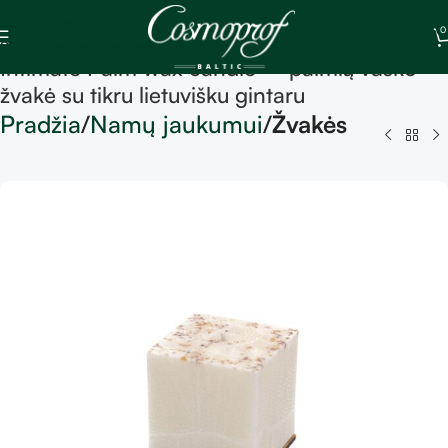
Skip to navigation
0
Skip to main content
Intimate Palm wax candle – palmių vaško
žvakė su tikru lietuvišku gintaru
Pradžia
Namų jaukumui
Žvakės