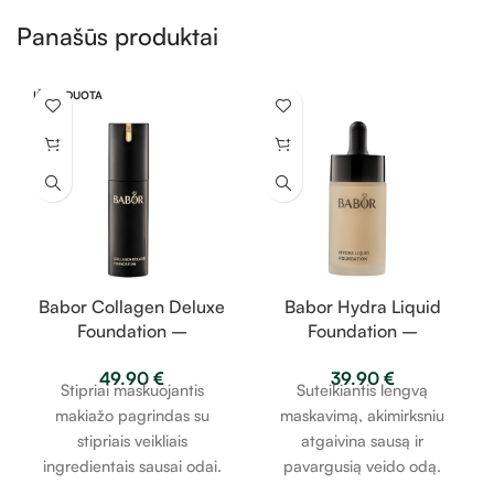
Panašūs produktai
IŠPARDUOTA
Babor Collagen Deluxe
Babor Hydra Liquid
Foundation –
Foundation –
stangrinantis makiažo
drėkinantis makiažo
49.90
€
39.90
€
pagrindas | spalvos
pagrindas | spalvos
Stipriai maskuojantis
Suteikiantis lengvą
pasirinkimas viduje |
pasirinkimas viduje |
makiažo pagrindas su
maskavimą, akimirksniu
30ml
30ml
stipriais veikliais
atgaivina sausą ir
ingredientais sausai odai.
pavargusią veido odą.
Veganiška
Veganiška