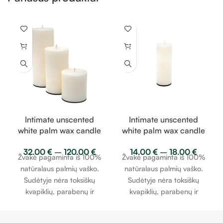
Intimate unscented
Intimate unscented
white palm wax candle
white palm wax candle
– apvali bekvapė balta
– apvali bekvapė balta
32.00
€
–
120.00
€
14.00
€
–
18.00
€
palmių vaško žvakė
palmių vaško žvakė
Žvakė pagaminta iš 100%
Žvakė pagaminta iš 100%
natūralaus palmių vaško.
natūralaus palmių vaško.
Sudėtyje nėra toksiškų
Sudėtyje nėra toksiškų
kvapiklių, parabenų ir
kvapiklių, parabenų ir
parafino. Dagtis (knatas)
parafino. Dagtis (knatas)
yra supintas iš 100%
yra supintas iš 100%