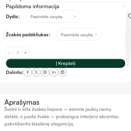
Papildoma informacija
Dydis
Žvakės padėkliukas
Į Krepšelį
Dalintis:
Aprašymas
Švelni ir šilta žvakės liepsna – esminė jaukių namų
detalė, o juoda žvakė – prabangus interjero akcentas,
pabrėžiantis klasikinę eleganciją.