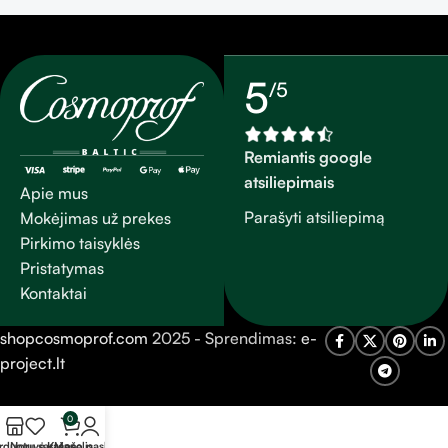
natūralios medvilnės. Rankų
natūralios medvilnės. Rankų
darbo gamybos procesas
darbo gamybos procesas
suteikia žvakėms
suteikia žvakėms
nepakartojamą “šerkšno”
nepakartojamą “šerkšno”
5
/5
tekstūrą.
tekstūrą.
Remiantis google
atsiliepimais
Apie mus
Parašyti atsiliepimą
Mokėjimas už prekes
Pirkimo taisyklės
Pristatymas
Kontaktai
shopcosmoprof.com
2025 - Sprendimas:
e-
project.lt
0
rduotuvė
Norų sąrašas
Krepšelis
Mano paskyra