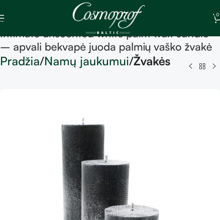
Skip to navigation
0
Skip to main content
Intimate unscented white palm wax candle
– apvali bekvapė juoda palmių vaško žvakė
Pradžia
Namų jaukumui
Žvakės