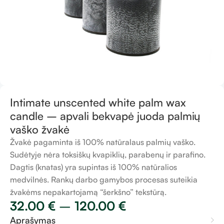
Intimate unscented white palm wax
candle – apvali bekvapė juoda palmių
vaško žvakė
Žvakė pagaminta iš 100% natūralaus palmių vaško.
Sudėtyje nėra toksiškų kvapiklių, parabenų ir parafino.
Dagtis (knatas) yra supintas iš 100% natūralios
medvilnės. Rankų darbo gamybos procesas suteikia
žvakėms nepakartojamą “šerkšno” tekstūrą.
32.00
€
–
120.00
€
Aprašymas