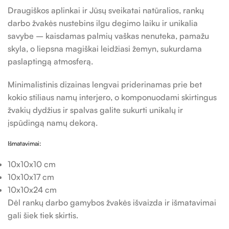
Draugiškos aplinkai ir Jūsų sveikatai natūralios, rankų
darbo žvakės nustebins ilgu degimo laiku ir unikalia
savybe – kaisdamas palmių vaškas nenuteka, pamažu
skyla, o liepsna magiškai leidžiasi žemyn, sukurdama
paslaptingą atmosferą.
Minimalistinis dizainas lengvai priderinamas prie bet
kokio stiliaus namų interjero, o komponuodami skirtingus
žvakių dydžius ir spalvas galite sukurti unikalų ir
įspūdingą namų dekorą.
Išmatavimai:
10x10x10 cm
10x10x17 cm
10x10x24 cm
Dėl rankų darbo gamybos žvakės išvaizda ir išmatavimai
gali šiek tiek skirtis.