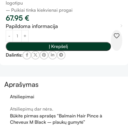
logotipu
– Puikiai tinka kiekvienai progai
67.95
€
Papildoma informacija
Į Krepšelį
Dalintis:
Aprašymas
Atsiliepimai
Atsiliepimų dar nėra.
Būkite pirmas aprašęs “Balmain Hair Pince à
Cheveux M Black – plaukų gumytė”