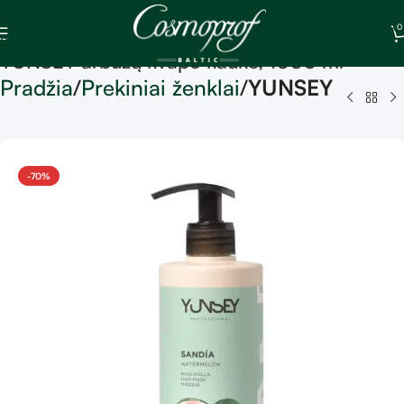
Skip to navigation
0
Skip to main content
YUNSEY arbūzų kvapo kaukė, 1000 ml
Pradžia
Prekiniai ženklai
YUNSEY
-70%