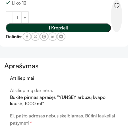
Liko 12
Į Krepšelį
Dalintis:
Aprašymas
Atsiliepimai
Atsiliepimų dar nėra.
Būkite pirmas aprašęs “YUNSEY arbūzų kvapo
kaukė, 1000 ml”
El. pašto adresas nebus skelbiamas.
Būtini laukeliai
pažymėti
*