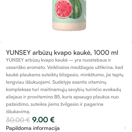
YUNSEY arbūzų kvapo kaukė, 1000 ml
YUNSEY arbūzų kvapo kaukė – yra nuostabaus ir
vasariško aromato. Veikliosios medžiagos užtikrina, kad
kaukė plaukams suteiktų blizgesio, minkštumo, jie taptų
lengviau iššukuojami. Sudėtyje esantis vitaminų
kompleksas turi maitinamųjų savybių turinčio avokadų
aliejaus ir provitamino B5, kuris apsaugo plaukus nuo
pažeidimo, suteikia jiems žvilgesio ir pagerina
iššukavimą.
9.00
€
30.00
€
Papildoma informacija