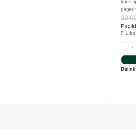
kuris 
pageri
30.0
Papil
Liko
Dalinti