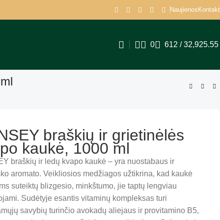
Naujienos
Kontakt
0
612
/
32,925.5
 ml
SEY braškių ir grietinėlės
po kaukė, 1000 ml
 braškių ir ledų kvapo kaukė – yra nuostabaus ir
ško aromato. Veikliosios medžiagos užtikrina, kad kaukė
s suteiktų blizgesio, minkštumo, jie taptų lengviau
ojami. Sudėtyje esantis vitaminų kompleksas turi
amųjų savybių turinčio avokadų aliejaus ir provitamino B5,