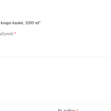
s kvapo kaukė, 1000 ml”
 pažymėti
*
El. paštas
*