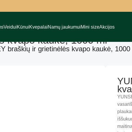
ms
Veidui
Kūnui
Kvepalai
Namų jaukumui
Mini size
Akcijos
ės kvapo kaukė, 1000 ml
braškių ir grietinėlės kvapo kaukė, 1000
YUN
kva
YUNSEY
vasari
plaukam
iššuku
maitin