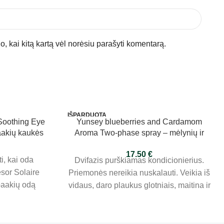
jo, kai kitą kartą vėl norėsiu parašyti komentarą.
IŠPARDUOTA
 Soothing Eye
Yunsey blueberries and Cardamom
aakių kaukės
Aroma Two-phase spray – mėlynių ir
kardamono aromato dvifazis purškiklis
17.50
€
500ml
i, kai oda
Dvifazis purškiamas kondicionierius.
ésor Solaire
Priemonės nereikia nuskalauti. Veikia iš
paakių odą
vidaus, daro plaukus glotniais, maitina ir
taminu E ir
gydo pažeistus plaukus, atkuria natūralų
mintos iš
jų elastingumą. Iškart veikia plauką,
gytos serumu,
minkština, švelnina ir suteikia blizgesio.