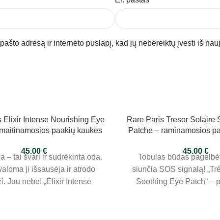
pašto adresą ir interneto puslapį, kad jų nebereiktų įvesti iš nau
 Elixir Intense Nourishing Eye
Rare Paris Tresor Solaire
 maitinamosios paakių kaukės
Patche – raminamosios p
45.00
€
45.00
€
a – tai švari ir sudrėkinta oda.
Tobulas būdas pagelbėt
valoma ji išsausėja ir atrodo
siunčia SOS signalą! „Tr
i. Jau nebe! „Élixir Intense
Soothing Eye Patch“ – 
ing Eye Patch“ – paakių odą
raminančios kaukės su vi
ančios kaukės su hialurono
arnikų ekstraktu. Paga
i ir skvalanu. Pagamintos iš
celiuliozės pluošto, suvil