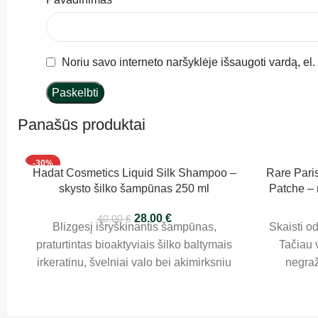
Noriu savo interneto naršyklėje išsaugoti vardą, el. 
Panašūs produktai
-30%
Hadat Cosmetics Liquid Silk Shampoo –
Rare Paris
skysto šilko šampūnas 250 ml
Patche –
28.00
€
40.00
€
Blizgesį išryškinantis šampūnas,
Skaisti od
praturtintas bioaktyviais šilko baltymais
Tačiau 
irkeratinu, švelniai valo bei akimirksniu
negraž
atkuria visą plaukų ilgį. Formulė
Nourish
apgaubia kiekvieną sruogą skysto šilko
maitin
šydu, suteikdama plaukams lengvumo,
rūgštim