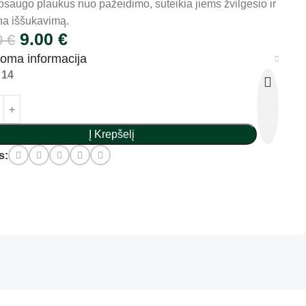
apsaugo plaukus nuo pažeidimo, suteikia jiems žvilgesio ir
na iššukavimą.
9.00
€
0
€
doma informacija
 14
Į Krepšelį
s: