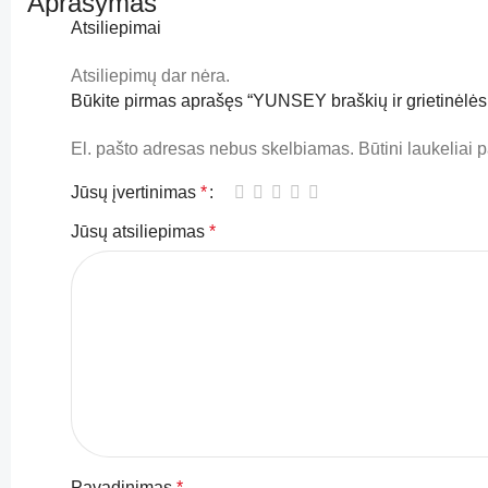
Aprašymas
Atsiliepimai
Atsiliepimų dar nėra.
Būkite pirmas aprašęs “YUNSEY braškių ir grietinėlė
El. pašto adresas nebus skelbiamas.
Būtini laukeliai
Jūsų įvertinimas
*
Jūsų atsiliepimas
*
Pavadinimas
*