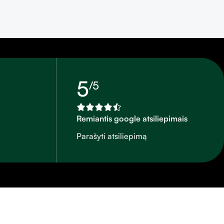
5
/5
Remiantis google atsiliepimais
Parašyti atsiliepimą