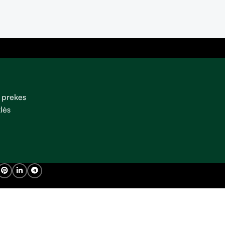
 prekes
lės