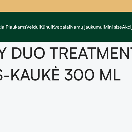
lai
Plaukams
Veidui
Kūnui
Kvepalai
Namų jaukumui
Mini size
Akci
Y DUO TREATMENT
S-KAUKĖ 300 ML