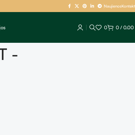
Naujienos
Kontakt
jos
0
0
/
0.00
 -