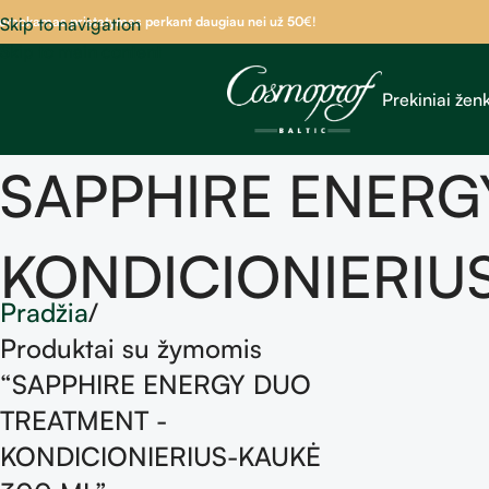
emokamas pristatymas perkant daugiau nei už 50
Skip to navigation
€!
Skip to main content
Prekiniai ženk
SAPPHIRE ENERG
KONDICIONIERIU
Pradžia
Produktai su žymomis
“SAPPHIRE ENERGY DUO
TREATMENT -
KONDICIONIERIUS-KAUKĖ