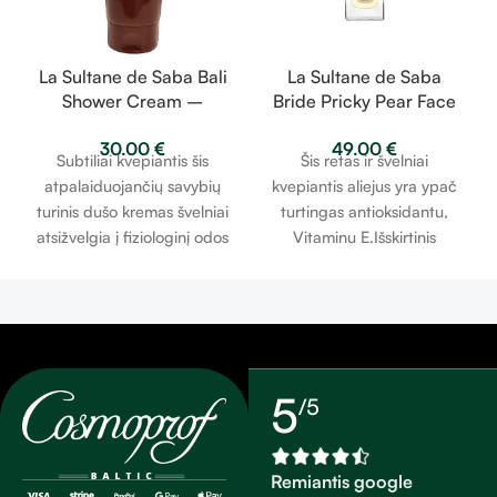
La Sultane de Saba Bali
La Sultane de Saba
Shower Cream –
Bride Pricky Pear Face
lotosas ir frangipanio
Oil – dygliuotos
30.00
€
49.00
€
žiedai – dušo kremas
kriaušės aliejus 50ml
Subtiliai kvepiantis šis
Šis retas ir švelniai
200ml
atpalaiduojančių savybių
kvepiantis aliejus yra ypač
turinis dušo kremas švelniai
turtingas antioksidantu,
atsižvelgia į fiziologinį odos
Vitaminu E.Išskirtinis
pH ir palieka ant odos
sąjungininkas kovojant su
subtilių kvepalų aromatą.
odos senėjimu, tonizuoja
odą, apsaugodamas ją nuo
laisvųjų radikalų.
5
/5
Remiantis google