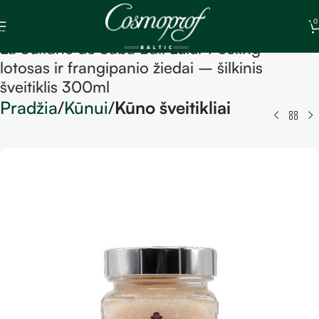
Skip to navigation
0
Skip to main content
La Sultane de Saba Bali Lulur Peeling –
lotosas ir frangipanio žiedai – šilkinis
šveitiklis 300ml
Pradžia
Kūnui
Kūno šveitikliai