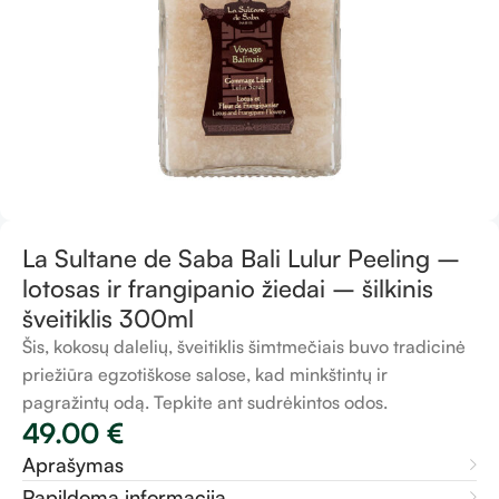
La Sultane de Saba Bali Lulur Peeling –
lotosas ir frangipanio žiedai – šilkinis
šveitiklis 300ml
Šis, kokosų dalelių, šveitiklis šimtmečiais buvo tradicinė
priežiūra egzotiškose salose, kad minkštintų ir
pagražintų odą. Tepkite ant sudrėkintos odos.
49.00
€
Aprašymas
Papildoma informacija