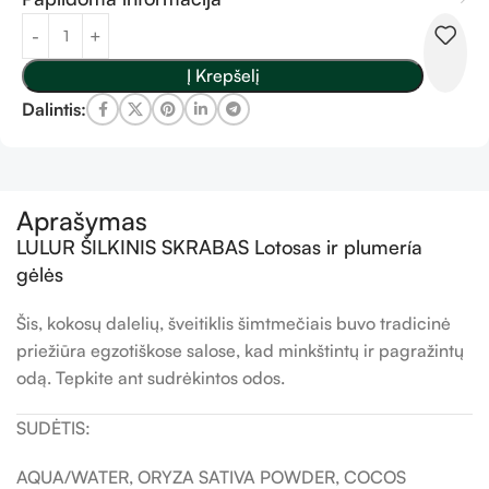
Į Krepšelį
Dalintis:
Aprašymas
LULUR ŠILKINIS SKRABAS Lotosas ir plumería
gėlės
Šis, kokosų dalelių, šveitiklis šimtmečiais buvo tradicinė
priežiūra egzotiškose salose, kad minkštintų ir pagražintų
odą. Tepkite ant sudrėkintos odos.
SUDĖTIS:
AQUA/WATER, ORYZA SATIVA POWDER, COCOS