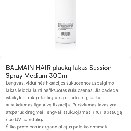
BALMAIN HAIR plaukų lakas Session
Spray Medium 300ml
Lengvas, vidutinės fiksacijos šukuosenos užbaigimo
lakas leidžia kurti nefiksuotas šukuosenas. Jis padeda
išlaikyti plaukų elastingumą ir judrumą, kartu
suteikdamas ilgalaikę fiksaciją. Purškiamas lakas yra
atsparus drėgmei, lengvai iššukuojamas ir turi apsaugą
nuo UV spindulių.
Šilko proteinas ir argano aliejus palaiko optimalų