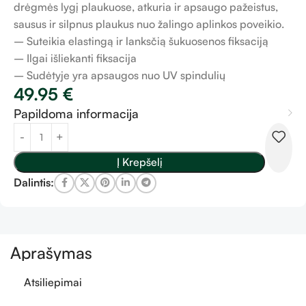
drėgmės lygį plaukuose, atkuria ir apsaugo pažeistus,
sausus ir silpnus plaukus nuo žalingo aplinkos poveikio.
– Suteikia elastingą ir lanksčią šukuosenos fiksaciją
– Ilgai išliekanti fiksacija
– Sudėtyje yra apsaugos nuo UV spindulių
49.95
€
Papildoma informacija
Į Krepšelį
Dalintis:
Aprašymas
Atsiliepimai