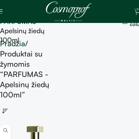
Skip to navigation
0
Skip to main content
Sh
PARFUMAS -
col
Apelsinų žiedų
100ml
Pradžia
Produktai su
žymomis
“PARFUMAS -
Apelsinų žiedų
100ml”