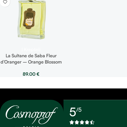
Į Krepšelį
La Sultane de Saba Fleur
d’Oranger – Orange Blossom
Perfume – apelsinų žiedai –
89.00
€
kvepalai 100ml
5
/5