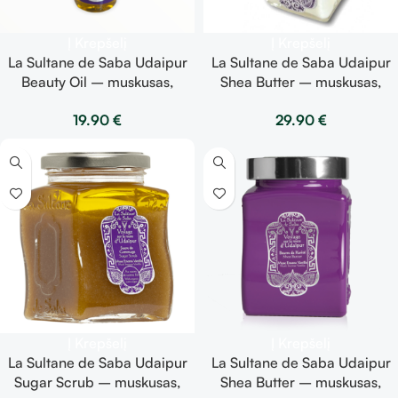
Į Krepšelį
Į Krepšelį
La Sultane de Saba Udaipur
La Sultane de Saba Udaipur
Beauty Oil – muskusas,
Shea Butter – muskusas,
smilkalai, vanilė – grožio
smilkalai, vanilė –
19.90
€
29.90
€
aliejus 50 ml
taukmedžio sviestas 100g
Į Krepšelį
Į Krepšelį
La Sultane de Saba Udaipur
La Sultane de Saba Udaipur
Sugar Scrub – muskusas,
Shea Butter – muskusas,