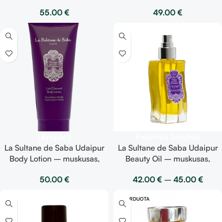
smilkalai, vanilė – cukraus
smilkalai, vanilė –
55.00
€
49.00
€
šveitiklis 300g
taukmedžio sviestas 300g
Į Krepšelį
Pasirinkti Savybes
La Sultane de Saba Udaipur
La Sultane de Saba Udaipur
Body Lotion – muskusas,
Beauty Oil – muskusas,
smilkalai, vanilė – kūno
smilkalai, vanilė – grožio
50.00
€
42.00
€
–
45.00
€
losjonas 200ml
aliejus
IŠPARDUOTA