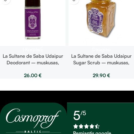
Į Krepšelį
Daugiau
La Sultane de Saba Udaipur
La Sultane de Saba Udaipur
Deodorant – muskusas,
Sugar Scrub – muskusas,
smilkalai, vanilė –
smilkalai, vanilė – cukraus
26.00
€
29.90
€
dezodorantas 50ml
šveitiklis 100g
5
/5
Remiantis google